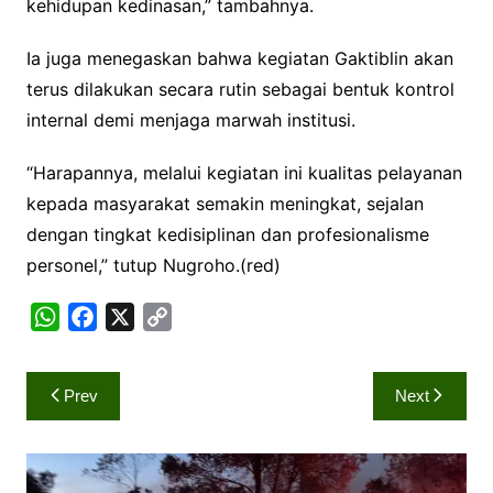
kehidupan kedinasan,” tambahnya.
Ia juga menegaskan bahwa kegiatan Gaktiblin akan
terus dilakukan secara rutin sebagai bentuk kontrol
internal demi menjaga marwah institusi.
“Harapannya, melalui kegiatan ini kualitas pelayanan
kepada masyarakat semakin meningkat, sejalan
dengan tingkat kedisiplinan dan profesionalisme
personel,” tutup Nugroho.(red)
W
F
X
C
h
a
o
a
c
p
Navigasi
Prev
Next
t
e
y
pos
s
b
L
A
o
i
p
o
n