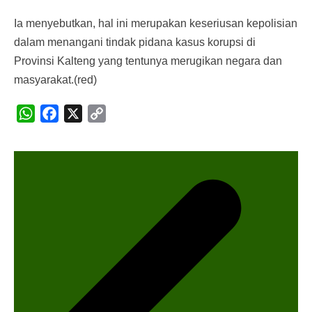
Ia menyebutkan, hal ini merupakan keseriusan kepolisian
dalam menangani tindak pidana kasus korupsi di
Provinsi Kalteng yang tentunya merugikan negara dan
masyarakat.(red)
WhatsApp
Facebook
X
Copy
N
Link
a
v
i
g
a