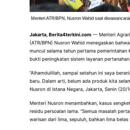
Menteri ATR/BPN, Nusron Wahid saat diwawancarai wa
Jakarta, Berita4terkini.com
— Menteri Agrari
(ATR/BPN) Nusron Wahid menegaskan bahwa t
muncul selama tahun pertama pemerintahan Ka
bukti peningkatan sistem layanan pertanahan 
“Alhamdulillah, sampai setahun ini saya bera
baru. Dalam arti, belum ada produk kita sela
Nusron di Istana Negara, Jakarta, Senin (20/
Menteri Nusron menambahkan, kasus sengketa
residu persoalan lama. “Semua masalah pert
warisan dari lima, sepuluh, bahkan lima belas t