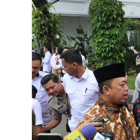
Pemkab Kapuas
DPRD Kapuas
Pemkab Pulpis
DPRD Katingan
Pemkab Katingan
DPRD Kobar
Pemkab Kobar
DPRD Kotim
Pemkab Kotim
DPRD Lamandau
Pemkab Lamandau
DPRD Pulang Pisau
Pemkab Seruyan
DPRD Seruyan
Pemkab Sukamara
DPRD Sukamara