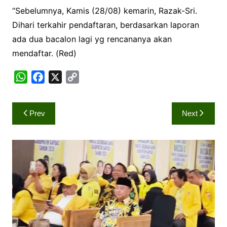
“Sebelumnya, Kamis (28/08) kemarin, Razak-Sri.
Dihari terkahir pendaftaran, berdasarkan laporan
ada dua bacalon lagi yg rencananya akan
mendaftar. (Red)
W
F
X
C
h
a
o
a
c
p
Navigasi
Prev
Next
t
e
y
pos
s
b
L
A
o
i
p
o
n
p
k
k