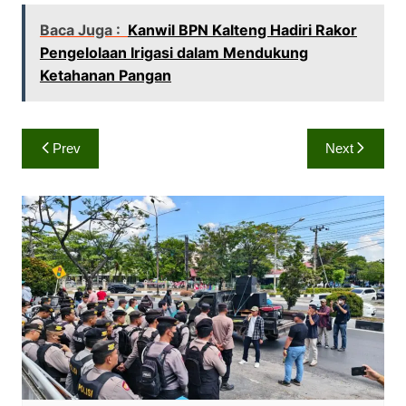
W
F
X
C
h
a
o
Baca Juga :
Kanwil BPN Kalteng Hadiri Rakor
a
c
p
Pengelolaan Irigasi dalam Mendukung
t
e
y
Ketahanan Pangan
s
b
L
A
o
i
Navigasi
p
o
n
Prev
Next
pos
p
k
k