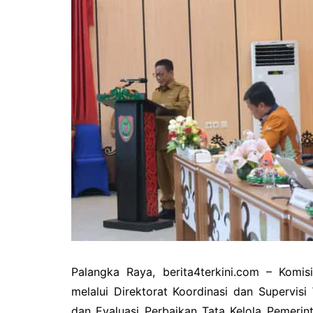
Pemkab Kapuas
DPRD Kapuas
Pemkab Pulpis
DPRD Katingan
Pemkab Katingan
DPRD Kobar
Pemkab Kobar
DPRD Kotim
Pemkab Kotim
DPRD Lamandau
Pemkab Lamandau
DPRD Pulang Pisau
Pemkab Seruyan
DPRD Seruyan
Pemkab Sukamara
DPRD Sukamara
Palangka Raya, berita4terkini.com – Komis
melalui Direktorat Koordinasi dan Supervis
dan Evaluasi Perbaikan Tata Kelola Pemeri