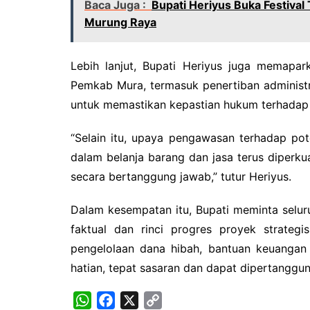
Baca Juga :
Bupati Heriyus Buka Festival
Murung Raya
Lebih lanjut, Bupati Heriyus juga memapar
Pemkab Mura, termasuk penertiban administ
untuk memastikan kepastian hukum terhadap 
“Selain itu, upaya pengawasan terhadap pot
dalam belanja barang dan jasa terus diperku
secara bertanggung jawab,” tutur Heriyus.
Dalam kesempatan itu, Bupati meminta selu
faktual dan rinci progres proyek strate
pengelolaan dana hibah, bantuan keuangan 
hatian, tepat sasaran dan dapat dipertangg
W
F
X
C