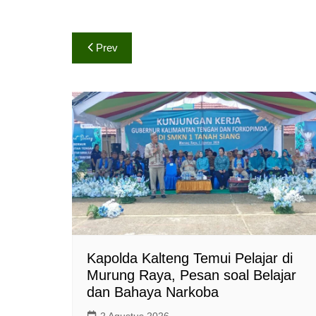
h
a
o
a
c
p
Navigasi
t
e
y
Prev
s
b
L
pos
A
o
i
p
o
n
p
k
k
Kapolda Kalteng Temui Pelajar di
Murung Raya, Pesan soal Belajar
dan Bahaya Narkoba
2 Agustus 2026