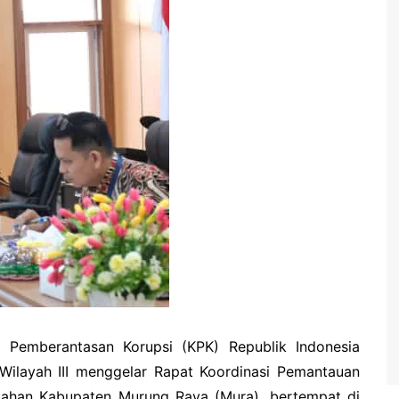
i Pemberantasan Korupsi (KPK) Republik Indonesia
i Wilayah III menggelar Rapat Koordinasi Pemantauan
ntahan Kabupaten Murung Raya (Mura), bertempat di