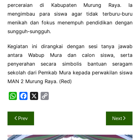
perceraian di Kabupaten Murung Raya. Ia
mengimbau para siswa agar tidak terburu-buru
menikah dan fokus menempuh pendidikan dengan
sungguh-sungguh.
Kegiatan ini dirangkai dengan sesi tanya jawab
antara Wabup Mura dan calon siswa, serta
penyerahan secara simbolis bantuan seragam
sekolah dari Pemkab Mura kepada perwakilan siswa
MAN 2 Murung Raya. (Red)
W
F
X
C
h
a
o
a
c
p
Navigasi
Prev
Next
t
e
y
pos
s
b
L
A
o
i