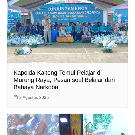
p
o
n
p
k
k
Kapolda Kalteng Temui Pelajar di
Murung Raya, Pesan soal Belajar dan
Bahaya Narkoba
2 Agustus 2026