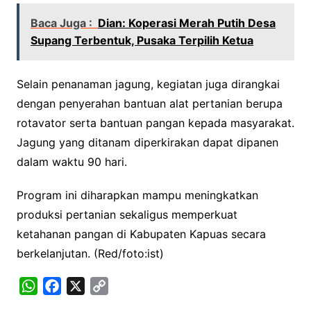
Baca Juga :
Dian: Koperasi Merah Putih Desa
Supang Terbentuk, Pusaka Terpilih Ketua
Selain penanaman jagung, kegiatan juga dirangkai
dengan penyerahan bantuan alat pertanian berupa
rotavator serta bantuan pangan kepada masyarakat.
Jagung yang ditanam diperkirakan dapat dipanen
dalam waktu 90 hari.
Program ini diharapkan mampu meningkatkan
produksi pertanian sekaligus memperkuat
ketahanan pangan di Kabupaten Kapuas secara
berkelanjutan. (Red/foto:ist)
W
F
X
C
h
a
o