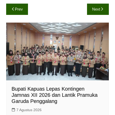
a
c
p
Navigasi
Prev
Next
t
e
y
pos
s
b
L
A
o
i
p
o
n
p
k
k
Bupati Kapuas Lepas Kontingen
Jamnas XII 2026 dan Lantik Pramuka
Garuda Penggalang
7 Agustus 2026