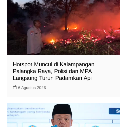
p
o
n
p
k
k
Hotspot Muncul di Kalampangan
Palangka Raya, Polisi dan MPA
Langsung Turun Padamkan Api
6 Agustus 2026