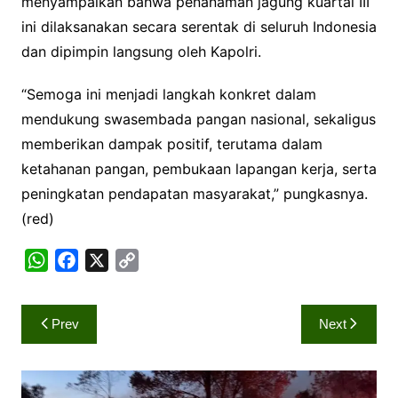
menyampaikan bahwa penanaman jagung kuartal III
ini dilaksanakan secara serentak di seluruh Indonesia
dan dipimpin langsung oleh Kapolri.
“Semoga ini menjadi langkah konkret dalam
mendukung swasembada pangan nasional, sekaligus
memberikan dampak positif, terutama dalam
ketahanan pangan, pembukaan lapangan kerja, serta
peningkatan pendapatan masyarakat,” pungkasnya.
(red)
W
F
X
C
h
a
o
a
c
p
Navigasi
Prev
Next
t
e
y
pos
s
b
L
A
o
i