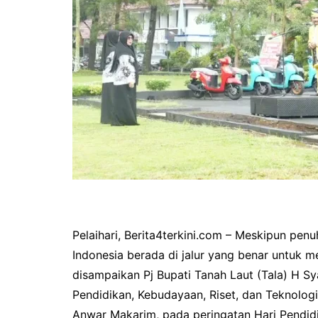
Pemkab Kapuas
DPRD Kapuas
Pemkab Pulpis
DPRD Katingan
Pemkab Katingan
DPRD Kobar
Pemkab Kobar
DPRD Kotim
Pemkab Kotim
DPRD Lamandau
Pemkab Lamandau
DPRD Pulang Pisau
Pemkab Seruyan
DPRD Seruyan
Pemkab Sukamara
DPRD Sukamara
Pelaihari, Berita4terkini.com – Meskipun pen
Indonesia berada di jalur yang benar untuk m
disampaikan Pj Bupati Tanah Laut (Tala) H
Pendidikan, Kebudayaan, Riset, dan Teknolog
Anwar Makarim, pada peringatan Hari Pendid