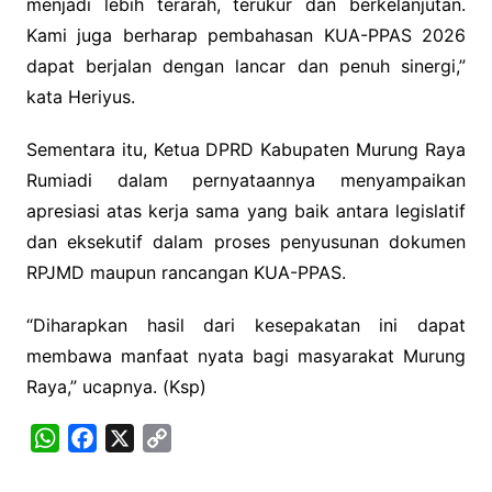
menjadi lebih terarah, terukur dan berkelanjutan.
Kami juga berharap pembahasan KUA-PPAS 2026
dapat berjalan dengan lancar dan penuh sinergi,”
kata Heriyus.
Sementara itu, Ketua DPRD Kabupaten Murung Raya
Rumiadi dalam pernyataannya menyampaikan
apresiasi atas kerja sama yang baik antara legislatif
dan eksekutif dalam proses penyusunan dokumen
RPJMD maupun rancangan KUA-PPAS.
“Diharapkan hasil dari kesepakatan ini dapat
membawa manfaat nyata bagi masyarakat Murung
Raya,” ucapnya. (Ksp)
W
F
X
C
h
a
o