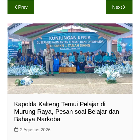
a
c
p
Navigasi
Prev
Next
t
e
y
pos
s
b
L
A
o
i
p
o
n
p
k
k
Kapolda Kalteng Temui Pelajar di
Murung Raya, Pesan soal Belajar dan
Bahaya Narkoba
2 Agustus 2026