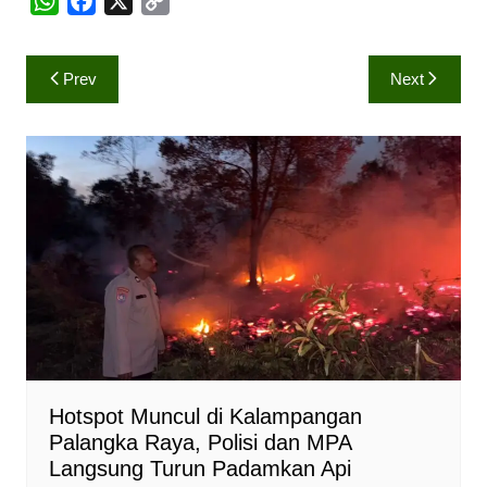
W
F
X
C
h
a
o
a
c
p
Navigasi
Prev
Next
t
e
y
pos
s
b
L
A
o
i
p
o
n
p
k
k
Hotspot Muncul di Kalampangan
Palangka Raya, Polisi dan MPA
Langsung Turun Padamkan Api