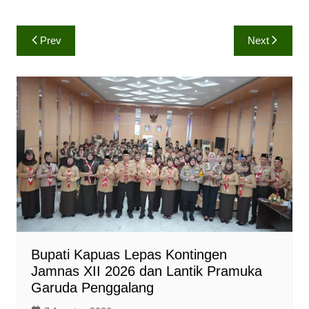
h
a
o
a
c
p
Navigasi
Prev
Next
t
e
y
pos
s
b
L
A
o
i
p
o
n
p
k
k
Bupati Kapuas Lepas Kontingen
Jamnas XII 2026 dan Lantik Pramuka
Garuda Penggalang