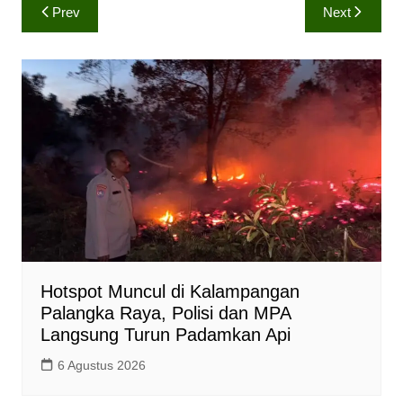
Navigasi
Prev
Next
t
e
y
pos
s
b
L
A
o
i
p
o
n
p
k
k
Hotspot Muncul di Kalampangan
Palangka Raya, Polisi dan MPA
Langsung Turun Padamkan Api
6 Agustus 2026