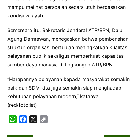
mampu melihat persoalan secara utuh berdasarkan
kondisi wilayah.
Sementara itu, Sekretaris Jenderal ATR/BPN, Dalu
Agung Darmawan, menegaskan bahwa pembenahan
struktur organisasi bertujuan meningkatkan kualitas
pelayanan publik sekaligus memperkuat kapasitas
sumber daya manusia di lingkungan ATR/BPN.
“Harapannya pelayanan kepada masyarakat semakin
baik dan SDM kita juga semakin siap menghadapi
kebutuhan pelayanan modern,” katanya.
(red/foto:ist)
W
F
X
C
h
a
o
a
c
p