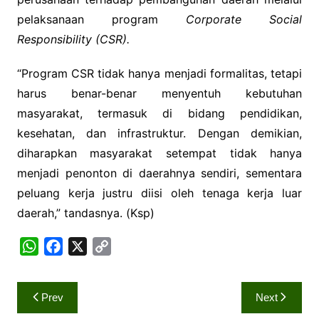
pelaksanaan program
Corporate Social
Responsibility
(CSR).
“Program CSR tidak hanya menjadi formalitas, tetapi
harus benar-benar menyentuh kebutuhan
masyarakat, termasuk di bidang pendidikan,
kesehatan, dan infrastruktur. Dengan demikian,
diharapkan masyarakat setempat tidak hanya
menjadi penonton di daerahnya sendiri, sementara
peluang kerja justru diisi oleh tenaga kerja luar
daerah,” tandasnya. (Ksp)
W
F
X
C
h
a
o
a
c
p
Navigasi
Prev
Next
t
e
y
pos