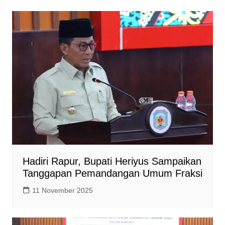
s
b
L
A
o
i
p
o
n
p
k
k
Hadiri Rapur, Bupati Heriyus Sampaikan
Tanggapan Pemandangan Umum Fraksi
11 November 2025